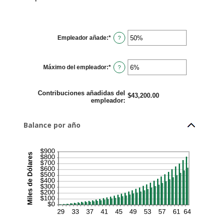
Empleador añade
:
*
Ingresa
?
un
monto
entre
0%
Máximo del empleador
:
*
y
Ingresa
?
400%
un
monto
entre
0%
Contribuciones añadidas del
$43,200.00
y
empleador
:
100%
Balance por año