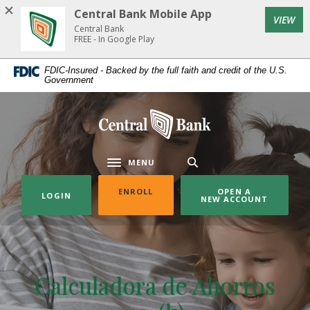
Home
Download
Central Bank Mobile App
(Op
VIEW
Skip
Acrobat
Central Bank
to
Reader
FREE - In Google Play
main
5.0
FDIC-Insured - Backed by the full faith and credit of the U.S.
content
or
Government
Skip
higher
to
to
Central Bank
footer
view
.pdf
files.
MENU
Toggle navigation
(OPENS IN A NEW WINDOW)
ENROLL
OPEN A
LOGIN
NEW ACCOUNT
Calculadora de Ahorros