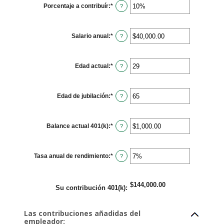
Porcentaje a contribuír
:
*
Ingresa
?
un
monto
entre
0%
Salario anual
:
*
y
Ingresa
?
100%
un
monto
entre
$0.00
Edad actual
:
*
y
Ingresa
?
$1,000,000.00
un
monto
entre
15
Edad de jubilación
:
*
y
Ingresa
?
90
un
monto
entre
10
Balance actual 401(k)
:
*
y
Ingresa
?
90
un
monto
entre
$0.00
Tasa anual de rendimiento
:
*
y
Ingresa
?
$10,000,000.00
un
monto
entre
0%
$144,000.00
y
Su contribución 401(k)
:
20%
Las contribuciones añadidas del
empleador: